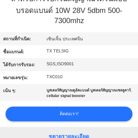
โรงงาน
บรอดแบนด์ 10W 28V 5dbm 500-
7300mhz
ควบคุม
สถานที่กำเนิด:
เซินเจิ้น ประเทศจีน
คุณภาพ
TX TELSIG
ชื่อแบรนด์:
SGS,ISO9001
ได้รับการรับรอง:
ติดต่อ
TXC010
หมายเลขรุ่น:
เรา
,
เน้น ๆ:
บูสเตอร์สัญญาณดูอัลแบนด์ บูสเตอร์สัญญาณเซลลูลาร์
cellular signal booster
ข่าว
ติดต่อเรา!
บล็อก
ขยายรายละเอียด