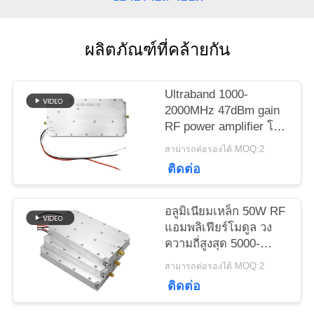
ขอ
ผลิตภัณฑ์ที่คล้ายกัน
อ้าง
Ultraband 1000-
2000MHz 47dBm gain
แผนผัง
RF power amplifier โม
ดูลสําหรับระบบป้องกัน
เว็บไซต์
สามารถต่อรองได้ MOQ:2
เครื่องบินไร้คนขับ
ติดต่อ
PRIVACY
อลูมิเนียมเหล็ก 50W RF
POLICY
แอมพลิเฟียร์โมดูล วง
ความถี่สูงสุด 5000-
6000MHz แหล่ง
สามารถต่อรองได้ MOQ:2
สัญญาณสําหรับการใช้
ติดต่อ
งาน Jammer