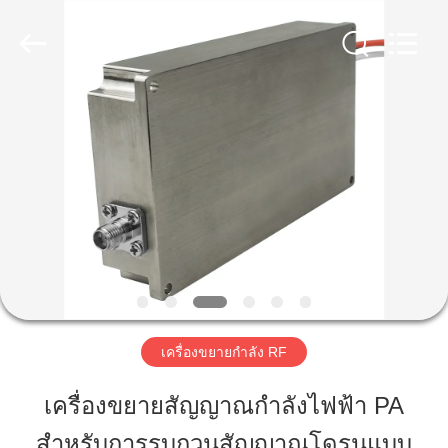
-
2026
Amplifier
module.
All
Rights
Reserved.
บ้าน
ผลิตภัณฑ์
เกี่ยว
กับ
เรา
เครื่องขยายกําลัง RF
เครื่องขยายสัญญาณกำลังไฟฟ้า PA
ทัวร์
สำหรับการรบกวนสัญญาณโดรนแบบ