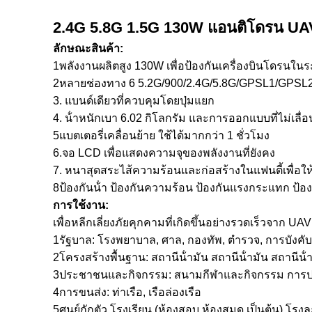
2.4G 5.8G 1.5G 130W แอนติโดรน U
ลักษณะสินค้า:
1พลังงานผลิตสูง 130W เพื่อป้องกันเครื่องบินโดรนใ
2หลายช่องทาง 6 5.2G/900/2.4G/5.8G/GPSL1/GPSL2 
3. แบนด์เดียวที่ควบคุมโดยปุ่มแยก
4. น้ําหนักเบา 6.02 กิโลกรัม และการออกแบบที่ไม่เลื่อ
5แบตเตอรี่เคลื่อนย้าย ใช้ได้มากกว่า 1 ชั่วโมง
6.จอ LCD เพื่อแสดงความจุของพลังงานที่ยังคง
7. หนาสุดสระไส้ความร้อนและก่อสร้างในแฟนตี้เพื่อใ
8ป้องกันน้ํา ป้องกันความร้อน ป้องกันแรงกระแทก ป้
การใช้งาน:
เพื่อหลีกเลี่ยงภัยคุกคามที่เกิดขึ้นอย่างรวดเร็วจาก U
1รัฐบาล: โรงพยาบาล, ศาล, กองทัพ, ตํารวจ, การบังคับ
2โครงสร้างพื้นฐาน: สถานีน้ํามัน สถานีน้ํามัน สถานีน
3ประชาชนและกิจกรรม: สนามกีฬาและกิจกรรม การประ
4การขนส่ง: ท่าเรือ, เรือล่องเรือ
5ศูนย์กักตัว โรงเรียน (ห้องสอบ ห้องสมุด เป็นต้น) โร