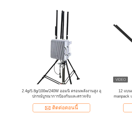
ptor สำหรับ WIFI5.8G
ระยะยาว 1,000-2,000 เมตร Anti UAV System
ก
ระบบป้องกันทางอากาศ
UAV Drone Jammer สำหรับ Mavic3 Mavic2
U
ตอนนี้
ติดต่อตอนนี้