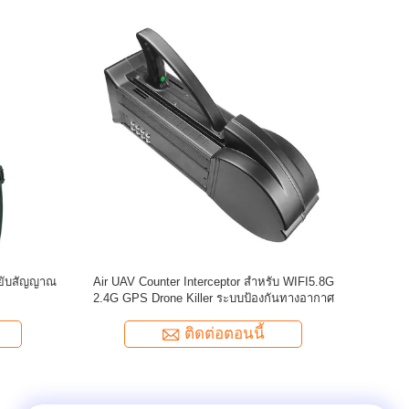
pack เครื่องยับยับ
20 กิโลกรัม น้ําหนักรวม เครื่องกําเนิดกั้นการ
2.
เตอรี่ชาร์จใหม่
ควบคุมทางไกลสําหรับอุณหภูมิบริเวณ -35oC /
50oC
ตอนนี้
ติดต่อตอนนี้