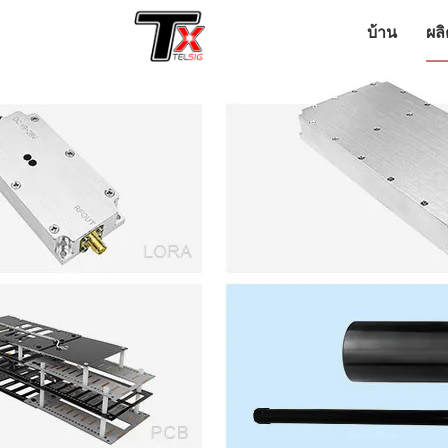
บ้าน
ผล