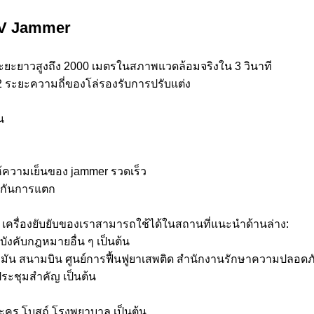
AV Jammer
นระยะยาวสูงถึง 2000 เมตรในสภาพแวดล้อมจริงใน 3 วินาที
ระยะความถี่ของโล่รองรับการปรับแต่ง
น
ห้ความเย็นของ jammer รวดเร็ว
องกันการแตก
AV เครื่องยับยับของเราสามารถใช้ได้ในสถานที่แนะนําด้านล่าง:
บังคับกฎหมายอื่น ๆ เป็นต้น
้ํามัน สนามบิน ศูนย์การฟื้นฟูยาเสพติด สํานักงานรักษาความปลอดภั
ชุมสําคัญ เป็นต้น
งละคร โบสถ์ โรงพยาบาล เป็นต้น