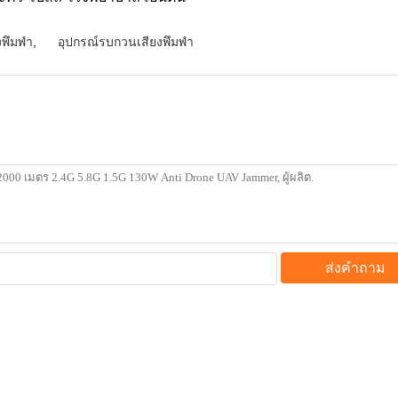
งพึมพำ
,
อุปกรณ์รบกวนเสียงพึมพำ
ส่งคำถาม